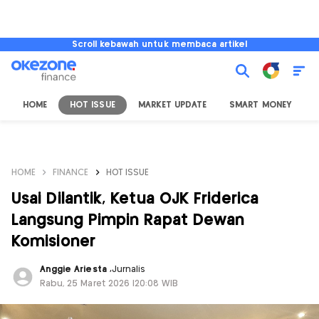
Scroll kebawah untuk membaca artikel
HOME
HOT ISSUE
MARKET UPDATE
SMART MONEY
I
HOME
FINANCE
HOT ISSUE
Usai Dilantik, Ketua OJK Friderica
Langsung Pimpin Rapat Dewan
Komisioner
Anggie Ariesta
,
Jurnalis
Rabu, 25 Maret 2026 |20:08 WIB