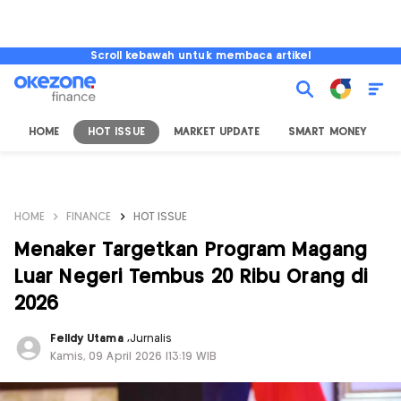
Scroll kebawah untuk membaca artikel
HOME
HOT ISSUE
MARKET UPDATE
SMART MONEY
I
HOME
FINANCE
HOT ISSUE
Menaker Targetkan Program Magang
Luar Negeri Tembus 20 Ribu Orang di
2026
Felldy Utama
,
Jurnalis
Kamis, 09 April 2026 |13:19 WIB