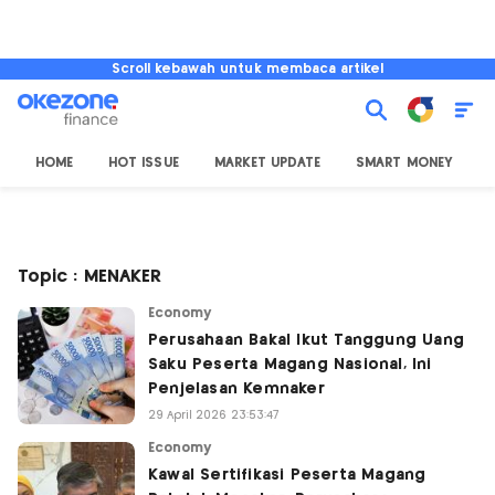
Scroll kebawah untuk membaca artikel
HOME
HOT ISSUE
MARKET UPDATE
SMART MONEY
I
Topic : MENAKER
Economy
Perusahaan Bakal Ikut Tanggung Uang
Saku Peserta Magang Nasional, Ini
Penjelasan Kemnaker
29 April 2026 23:53:47
Economy
Kawal Sertifikasi Peserta Magang