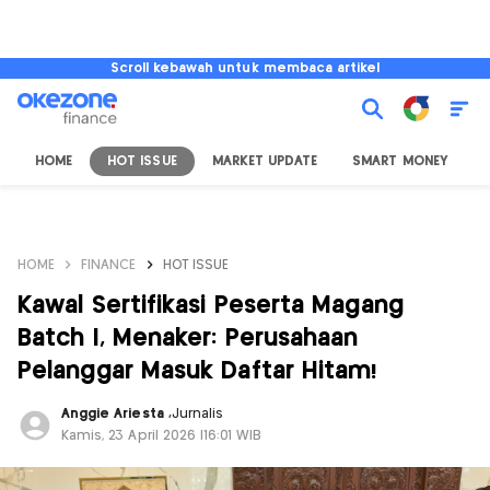
Scroll kebawah untuk membaca artikel
HOME
HOT ISSUE
MARKET UPDATE
SMART MONEY
I
HOME
FINANCE
HOT ISSUE
Kawal Sertifikasi Peserta Magang
Batch I, Menaker: Perusahaan
Pelanggar Masuk Daftar Hitam!
Anggie Ariesta
,
Jurnalis
Kamis, 23 April 2026 |16:01 WIB