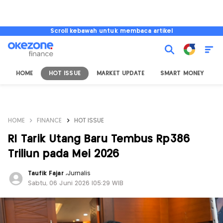
Scroll kebawah untuk membaca artikel
HOME
HOT ISSUE
MARKET UPDATE
SMART MONEY
I
HOME
FINANCE
HOT ISSUE
RI Tarik Utang Baru Tembus Rp386
Triliun pada Mei 2026
Taufik Fajar
,
Jurnalis
Sabtu, 06 Juni 2026 |05:29 WIB