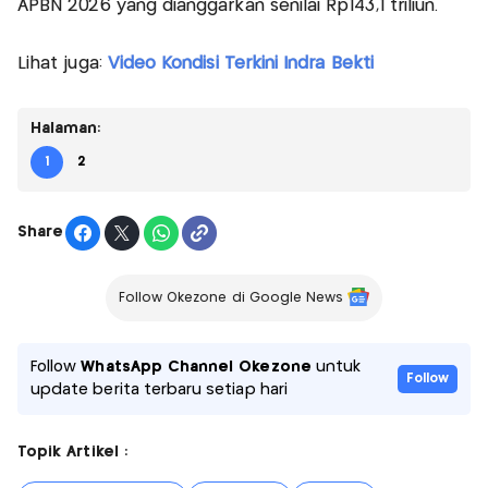
APBN 2026 yang dianggarkan senilai Rp143,1 triliun.
Lihat juga:
Video Kondisi Terkini Indra Bekti
Halaman:
1
2
Share
Follow Okezone di Google News
Follow
WhatsApp Channel Okezone
untuk
Follow
update berita terbaru setiap hari
Topik Artikel :