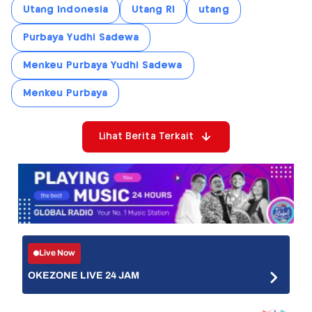
Utang Indonesia
Utang RI
utang
Purbaya Yudhi Sadewa
Menkeu Purbaya Yudhi Sadewa
Menkeu Purbaya
Lihat Berita Terkait
Live Now
OKEZONE LIVE 24 JAM