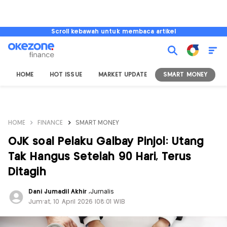
Scroll kebawah untuk membaca artikel
HOME
HOT ISSUE
MARKET UPDATE
SMART MONEY
I
HOME
FINANCE
SMART MONEY
OJK soal Pelaku Galbay Pinjol: Utang
Tak Hangus Setelah 90 Hari, Terus
Ditagih
Dani Jumadil Akhir
,
Jurnalis
Jum'at, 10 April 2026 |08:01 WIB