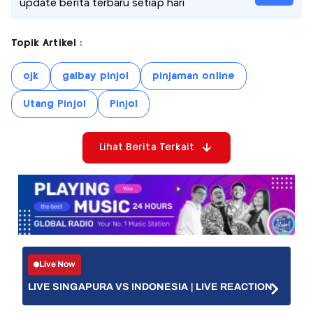
update berita terbaru setiap hari
Topik Artikel :
ojk
galbay pinjol
pinjaman online
Utang Pinjol
Pinjol
Lihat Berita Terkait
Live Now
LIVE SINGAPURA VS INDONESIA | LIVE REACTION