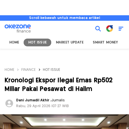
Scroll kebawah untuk membaca artikel
HOME
HOT ISSUE
MARKET UPDATE
SMART MONEY
I
HOME
FINANCE
HOT ISSUE
Kronologi Ekspor Ilegal Emas Rp502
Miliar Pakai Pesawat di Halim
Dani Jumadil Akhir
,
Jurnalis
Rabu, 29 April 2026 |07:27 WIB