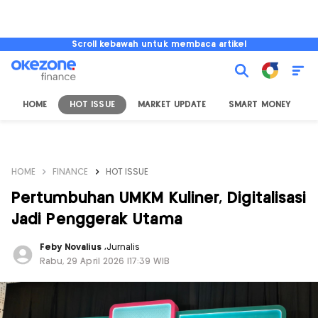
Scroll kebawah untuk membaca artikel
HOME
HOT ISSUE
MARKET UPDATE
SMART MONEY
I
HOME
FINANCE
HOT ISSUE
Pertumbuhan UMKM Kuliner, Digitalisasi
Jadi Penggerak Utama
Feby Novalius
,
Jurnalis
Rabu, 29 April 2026 |17:39 WIB