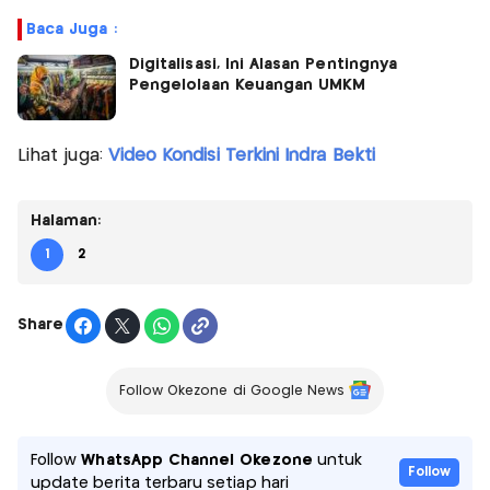
Baca Juga :
Digitalisasi, Ini Alasan Pentingnya
Pengelolaan Keuangan UMKM
Lihat juga:
Video Kondisi Terkini Indra Bekti
Halaman:
1
2
Share
Follow Okezone di Google News
Follow
WhatsApp Channel Okezone
untuk
Follow
update berita terbaru setiap hari