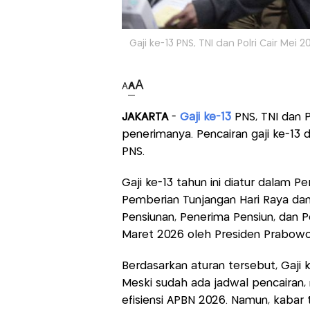
Gaji ke-13 PNS, TNI dan Polri Cair Mei
A
A
A
JAKARTA
-
Gaji ke-13
PNS, TNI dan P
penerimanya. Pencairan gaji ke-13 d
PNS.
Gaji ke-13 tahun ini diatur dalam
Pemberian Tunjangan Hari Raya dan
Pensiunan, Penerima Pensiun, dan 
Maret 2026 oleh Presiden Prabowo
Berdasarkan aturan tersebut, Gaji 
Meski sudah ada jadwal pencairan,
efisiensi APBN 2026. Namun, kabar 