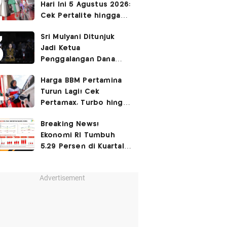
Hari Ini 5 Agustus 2026:
Cek Pertalite hingga
Pertamax, Ada yang
Sri Mulyani Ditunjuk
Turun
Jadi Ketua
Penggalangan Dana
untuk Negara Miskisn
Harga BBM Pertamina
Turun Lagi! Cek
Pertamax, Turbo hingga
Pertalite Hari Ini 6
Breaking News!
Agustus 2026
Ekonomi RI Tumbuh
5,29 Persen di Kuartal
II-2026
Advertisement