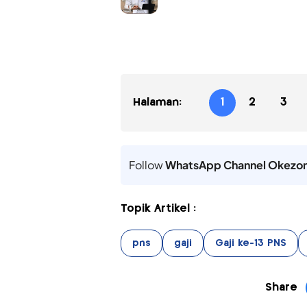
Halaman:
1
2
3
Follow
WhatsApp Channel Okezo
Topik Artikel :
pns
gaji
Gaji ke-13 PNS
Share