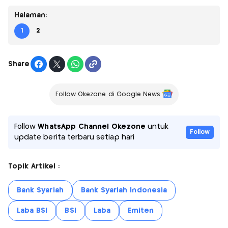
Halaman:
1
2
Share
Follow Okezone di Google News
Follow
WhatsApp Channel Okezone
untuk
Follow
update berita terbaru setiap hari
Topik Artikel :
Bank Syariah
Bank Syariah Indonesia
Laba BSI
BSI
Laba
Emiten