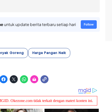
ne
untuk update berita terbaru setiap hari
Follow
inyak Goreng
Harga Pangan Naik