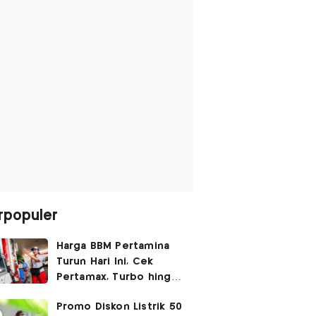
rpopuler
Harga BBM Pertamina
Turun Hari Ini, Cek
Pertamax, Turbo hingga
Pertalite 7 Agustus
Promo Diskon Listrik 50
2026