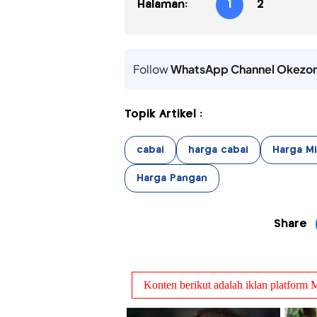
Halaman:
1
2
Follow
WhatsApp Channel Okezo
Topik Artikel :
cabai
harga cabai
Harga M
Harga Pangan
Share