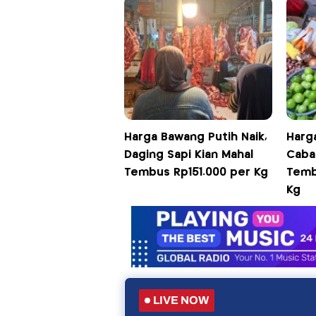
Harga Bawang Putih Naik,
Harga
Daging Sapi Kian Mahal
Cabai
Tembus Rp151.000 per Kg
Temb
Kg
LIVE NOW