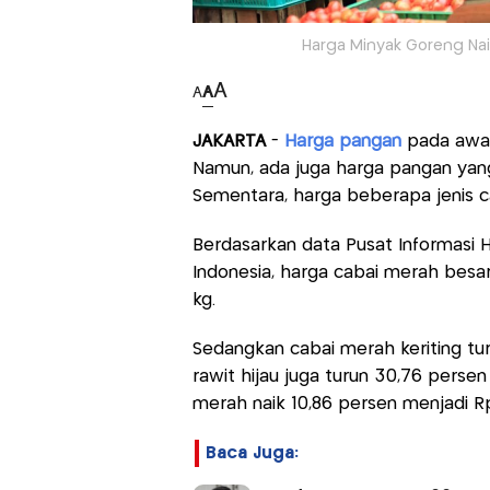
Harga Minyak Goreng Nai
A
A
A
JAKARTA
-
Harga pangan
pada awal 
Namun, ada juga harga pangan yang 
Sementara, harga beberapa jenis c
Berdasarkan data Pusat Informasi H
Indonesia, harga cabai merah besa
kg.
Sedangkan cabai merah keriting tur
rawit hijau juga turun 30,76 perse
merah naik 10,86 persen menjadi R
Baca Juga: