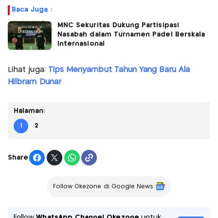
Baca Juga :
MNC Sekuritas Dukung Partisipasi
Nasabah dalam Turnamen Padel Berskala
Internasional
Lihat juga:
Tips Menyambut Tahun Yang Baru Ala
Hilbram Dunar
Halaman:
1
2
Share
Follow Okezone di Google News
Follow
WhatsApp Channel Okezone
untuk