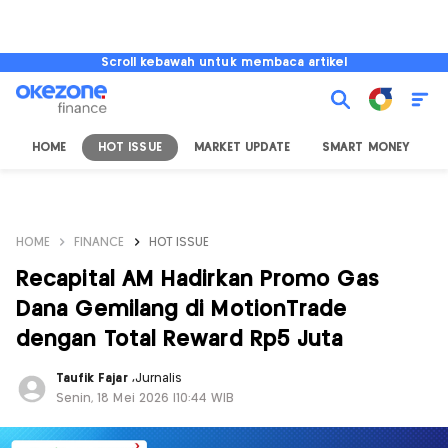
Scroll kebawah untuk membaca artikel
HOME
HOT ISSUE
MARKET UPDATE
SMART MONEY
I
HOME
FINANCE
HOT ISSUE
Recapital AM Hadirkan Promo Gas
Dana Gemilang di MotionTrade
dengan Total Reward Rp5 Juta
Taufik Fajar
,
Jurnalis
Senin, 18 Mei 2026 |10:44 WIB