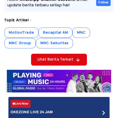
Follow
update berita terbaru setiap hari
Topik Artikel :
MotionTrade
Recapital AM
MNC
MNC Group
MNC Sekuritas
Lihat Berita Terkait
Live Now
OKEZONE LIVE 24 JAM