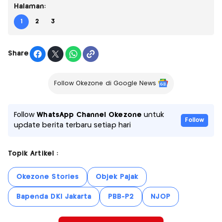
Halaman:
1
2
3
Share
Follow Okezone di Google News
Follow
WhatsApp Channel Okezone
untuk
Follow
update berita terbaru setiap hari
Topik Artikel :
Okezone Stories
Objek Pajak
Bapenda DKI Jakarta
PBB-P2
NJOP