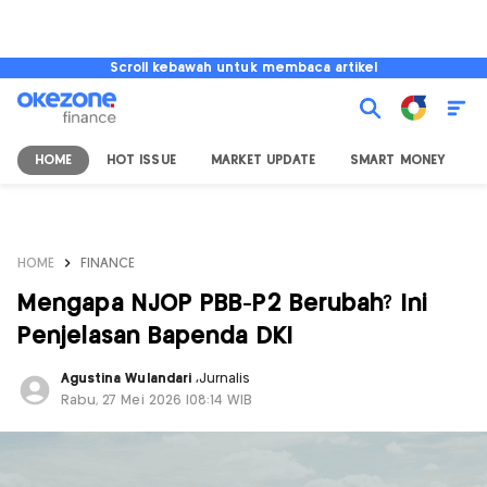
Scroll kebawah untuk membaca artikel
HOME
HOT ISSUE
MARKET UPDATE
SMART MONEY
I
HOME
FINANCE
Mengapa NJOP PBB-P2 Berubah? Ini
Penjelasan Bapenda DKI
Agustina Wulandari
,
Jurnalis
Rabu, 27 Mei 2026 |08:14 WIB