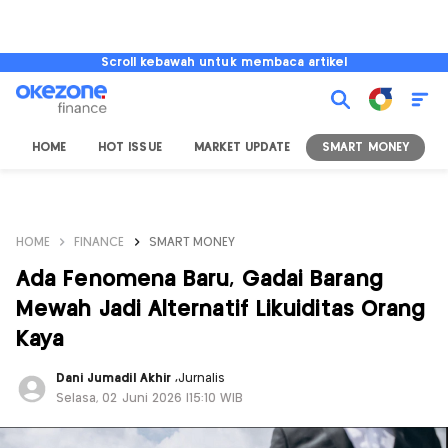
Scroll kebawah untuk membaca artikel
HOME
HOT ISSUE
MARKET UPDATE
SMART MONEY
I
HOME
FINANCE
SMART MONEY
Ada Fenomena Baru, Gadai Barang
Mewah Jadi Alternatif Likuiditas Orang
Kaya
Dani Jumadil Akhir
,
Jurnalis
Selasa, 02 Juni 2026 |15:10 WIB