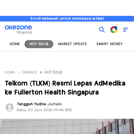
Scroll kebawah untuk membaca artikel
HOME
HOT ISSUE
MARKET UPDATE
SMART MONEY
I
HOME
FINANCE
HOT ISSUE
Telkom (TLKM) Resmi Lepas AdMedika
ke Fullerton Health Singapura
Tangguh Yudha
,
Jurnalis
Rabu, 03 Juni 2026 |14:46 WIB