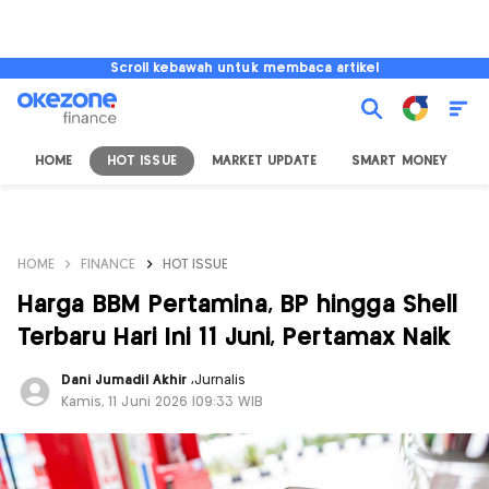
Scroll kebawah untuk membaca artikel
HOME
HOT ISSUE
MARKET UPDATE
SMART MONEY
I
HOME
FINANCE
HOT ISSUE
Harga BBM Pertamina, BP hingga Shell
Terbaru Hari Ini 11 Juni, Pertamax Naik
Dani Jumadil Akhir
,
Jurnalis
Kamis, 11 Juni 2026 |09:33 WIB