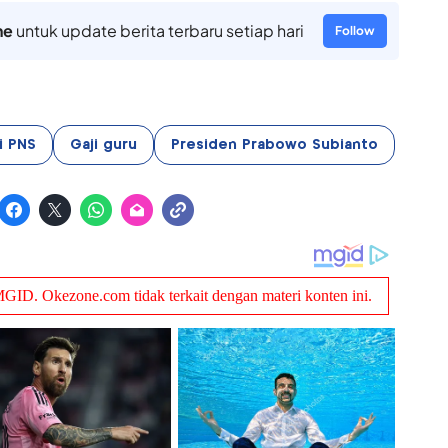
ne
untuk update berita terbaru setiap hari
Follow
i PNS
Gaji guru
Presiden Prabowo Subianto