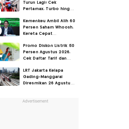
Turun Lagi! Cek
Pertamax, Turbo hingga
Pertalite Hari Ini 6
Kemenkeu Ambil Alih 60
Agustus 2026
Persen Saham Whoosh,
Kereta Cepat
Diperpanjang hingga
Promo Diskon Listrik 50
Surabaya
Persen Agustus 2026,
Cek Daftar Tarif dan
Syaratnya
LRT Jakarta Kelapa
Gading-Manggarai
Diresmikan 26 Agustus
2026
Advertisement