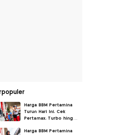
rpopuler
Harga BBM Pertamina
Turun Hari Ini, Cek
Pertamax, Turbo hingga
Pertalite 7 Agustus
Harga BBM Pertamina
2026