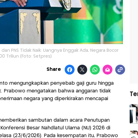
dan PNS Tidak Naik: Uangnya Enggak Ada, Negara Bocor
0 Triliun (Foto: Setpres)
Share
anto mengungkapkan penyebab gaji guru hingga
naik. Prabowo mengatakan bahwa anggaran tidak
Te
nerimaan negara yang diperkirakan mencapai
 memberikan sambutan dalam acara Penutupan
Konferensi Besar Nahdlatul Ulama (NU) 2026 di
Selasa (23/6/2026). Pada kesempatan itu, Prabowo