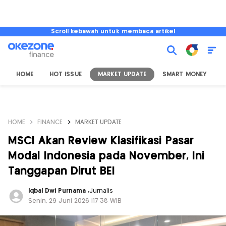
Scroll kebawah untuk membaca artikel
HOME
HOT ISSUE
MARKET UPDATE
SMART MONEY
I
HOME
FINANCE
MARKET UPDATE
MSCI Akan Review Klasifikasi Pasar
Modal Indonesia pada November, Ini
Tanggapan Dirut BEI
Iqbal Dwi Purnama
,
Jurnalis
Senin, 29 Juni 2026 |17:38 WIB