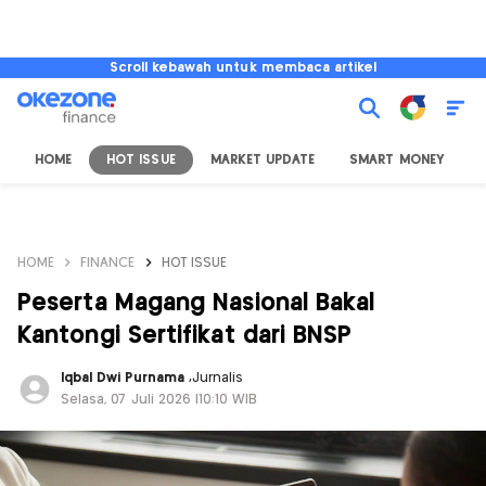
Scroll kebawah untuk membaca artikel
HOME
HOT ISSUE
MARKET UPDATE
SMART MONEY
I
HOME
FINANCE
HOT ISSUE
Peserta Magang Nasional Bakal
Kantongi Sertifikat dari BNSP
Iqbal Dwi Purnama
,
Jurnalis
Selasa, 07 Juli 2026 |10:10 WIB