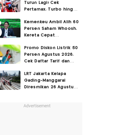
Turun Lagi! Cek
Pertamax, Turbo hingga
Pertalite Hari Ini 6
Kemenkeu Ambil Alih 60
Agustus 2026
Persen Saham Whoosh,
Kereta Cepat
Diperpanjang hingga
Promo Diskon Listrik 50
Surabaya
Persen Agustus 2026,
Cek Daftar Tarif dan
Syaratnya
LRT Jakarta Kelapa
Gading-Manggarai
Diresmikan 26 Agustus
2026
Advertisement