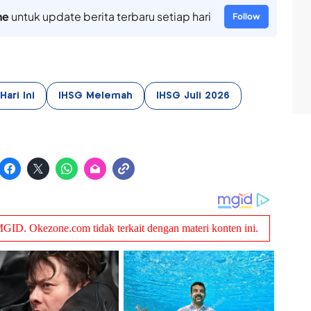
ne
untuk update berita terbaru setiap hari
Follow
Hari Ini
IHSG Melemah
IHSG Juli 2026