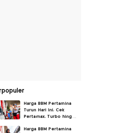
rpopuler
Harga BBM Pertamina
Turun Hari Ini, Cek
Pertamax, Turbo hingga
Pertalite 7 Agustus
Harga BBM Pertamina
2026