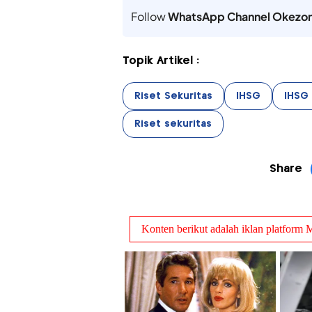
Follow
WhatsApp Channel Okezo
Topik Artikel :
Riset Sekuritas
IHSG
IHSG 
Riset sekuritas
Share