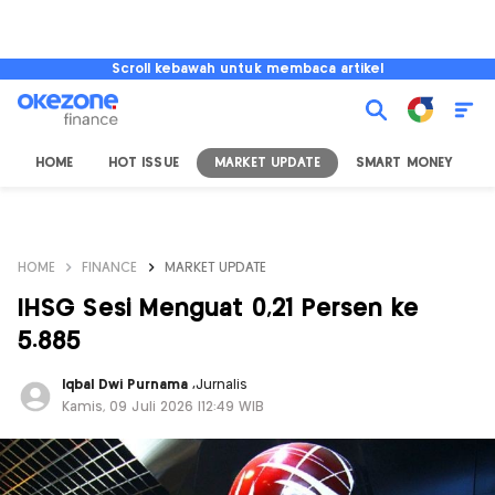
Scroll kebawah untuk membaca artikel
HOME
HOT ISSUE
MARKET UPDATE
SMART MONEY
I
HOME
FINANCE
MARKET UPDATE
IHSG Sesi Menguat 0,21 Persen ke
5.885
Iqbal Dwi Purnama
,
Jurnalis
Kamis, 09 Juli 2026 |12:49 WIB