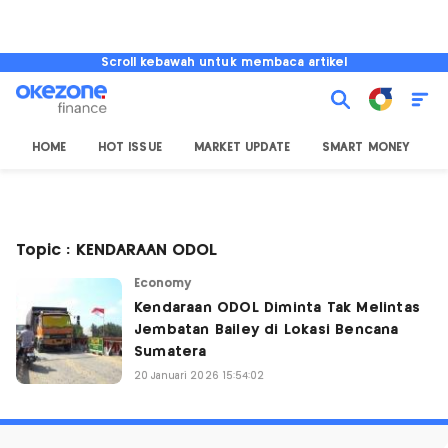
Scroll kebawah untuk membaca artikel
HOME
HOT ISSUE
MARKET UPDATE
SMART MONEY
I
Topic : KENDARAAN ODOL
Economy
Kendaraan ODOL Diminta Tak Melintas
Jembatan Bailey di Lokasi Bencana
Sumatera
20 Januari 2026 15:54:02