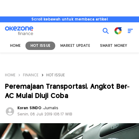
Scroll kebawah untuk membaca artikel
HOME
HOT ISSUE
MARKET UPDATE
SMART MONEY
I
HOME
FINANCE
HOT ISSUE
Peremajaan Transportasi, Angkot Ber-
AC Mulai Diuji Coba
Koran SINDO
,
Jurnalis
Senin, 08 Juli 2019 |08:17 WIB