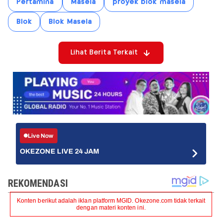
Pertamina
Masela
proyek blok masela
Blok
Blok Masela
Lihat Berita Terkait
Live Now
OKEZONE LIVE 24 JAM