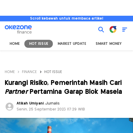
Scroll kebawah untuk membaca artikel
HOME
HOT ISSUE
MARKET UPDATE
SMART MONEY
I
HOME
FINANCE
HOT ISSUE
Kurangi Risiko, Pemerintah Masih Cari
Partner
Pertamina Garap Blok Masela
Atikah Umiyani
,
Jurnalis
Senin, 25 September 2023 |17:29 WIB