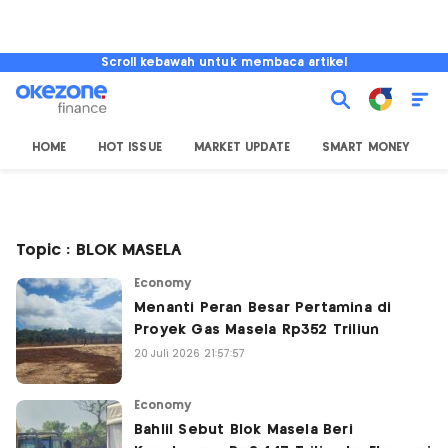
Scroll kebawah untuk membaca artikel
HOME
HOT ISSUE
MARKET UPDATE
SMART MONEY
I
Topic : BLOK MASELA
Economy
Menanti Peran Besar Pertamina di
Proyek Gas Masela Rp352 Triliun
20 Juli 2026 21:57:57
Economy
Bahlil Sebut Blok Masela Beri