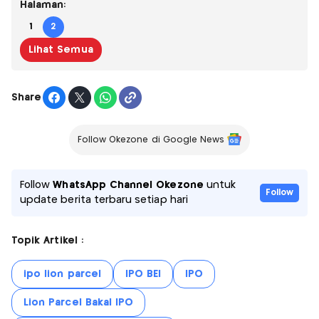
Halaman:
1
2
Lihat Semua
Share
Follow Okezone di Google News
Follow
WhatsApp Channel Okezone
untuk
Follow
update berita terbaru setiap hari
Topik Artikel :
ipo lion parcel
IPO BEI
IPO
Lion Parcel Bakal IPO