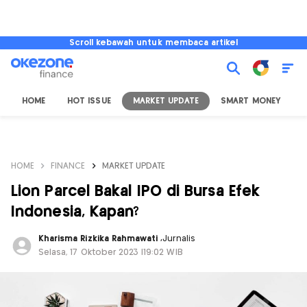
Scroll kebawah untuk membaca artikel
HOME
HOT ISSUE
MARKET UPDATE
SMART MONEY
I
HOME
FINANCE
MARKET UPDATE
Lion Parcel Bakal IPO di Bursa Efek
Indonesia, Kapan?
Kharisma Rizkika Rahmawati
,
Jurnalis
Selasa, 17 Oktober 2023 |19:02 WIB