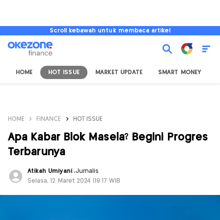
Scroll kebawah untuk membaca artikel
HOME
HOT ISSUE
MARKET UPDATE
SMART MONEY
I
HOME
FINANCE
HOT ISSUE
Apa Kabar Blok Masela? Begini Progres
Terbarunya
Atikah Umiyani
,
Jurnalis
Selasa, 12 Maret 2024 |19:17 WIB