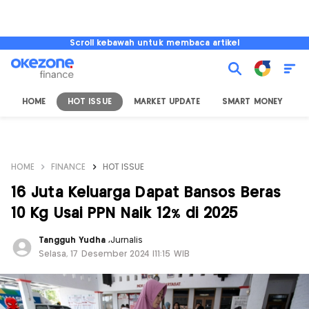
Scroll kebawah untuk membaca artikel
HOME
HOT ISSUE
MARKET UPDATE
SMART MONEY
I
HOME
FINANCE
HOT ISSUE
16 Juta Keluarga Dapat Bansos Beras
10 Kg Usai PPN Naik 12% di 2025
Tangguh Yudha
,
Jurnalis
Selasa, 17 Desember 2024 |11:15 WIB