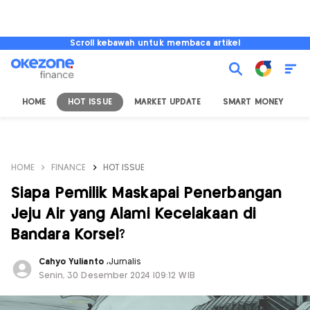
Scroll kebawah untuk membaca artikel
HOME
HOT ISSUE
MARKET UPDATE
SMART MONEY
I
HOME
FINANCE
HOT ISSUE
Siapa Pemilik Maskapai Penerbangan
Jeju Air yang Alami Kecelakaan di
Bandara Korsel?
Cahyo Yulianto
,
Jurnalis
Senin, 30 Desember 2024 |09:12 WIB