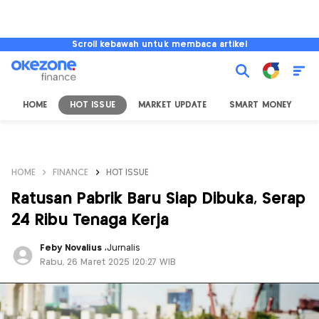
Scroll kebawah untuk membaca artikel
HOME
HOT ISSUE
MARKET UPDATE
SMART MONEY
I
HOME
FINANCE
HOT ISSUE
Ratusan Pabrik Baru Siap Dibuka, Serap
24 Ribu Tenaga Kerja
Feby Novalius
,
Jurnalis
Rabu, 26 Maret 2025 |20:27 WIB