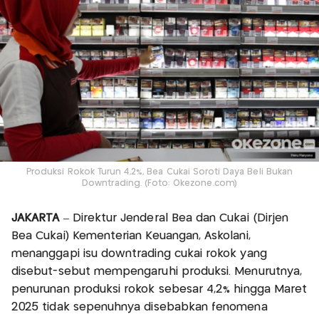
Produksi Rokok Turun 4,2%, Bea Cukai Soroti Daya Beli Bukan
Downtrading. (Foto: Okezone.com)
JAKARTA
– Direktur Jenderal Bea dan Cukai (Dirjen
Bea Cukai) Kementerian Keuangan, Askolani,
menanggapi isu downtrading cukai rokok yang
disebut-sebut mempengaruhi produksi. Menurutnya,
penurunan produksi rokok sebesar 4,2% hingga Maret
2025 tidak sepenuhnya disebabkan fenomena