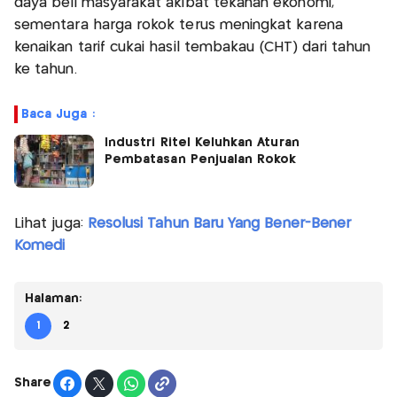
daya beli masyarakat akibat tekanan ekonomi,
sementara harga rokok terus meningkat karena
kenaikan tarif cukai hasil tembakau (CHT) dari tahun
ke tahun.​
Baca Juga :
Industri Ritel Keluhkan Aturan
Pembatasan Penjualan Rokok
Lihat juga:
Resolusi Tahun Baru Yang Bener-Bener
Komedi
Halaman:
1
2
Share