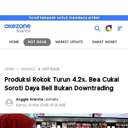
Scroll kebawah untuk membaca artikel
HOME
HOT ISSUE
MARKET UPDATE
SMART MONEY
I
HOME
FINANCE
HOT ISSUE
Produksi Rokok Turun 4,2%, Bea Cukai
Soroti Daya Beli Bukan Downtrading
Anggie Ariesta
,
Jurnalis
Kamis, 01 Mei 2025 |10:21 WIB