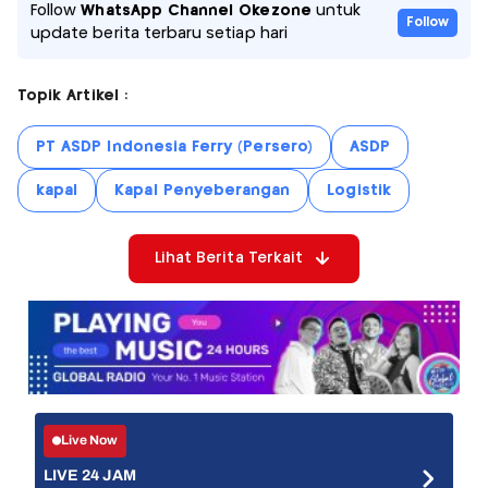
Follow
WhatsApp Channel Okezone
untuk
Follow
update berita terbaru setiap hari
Topik Artikel :
PT ASDP Indonesia Ferry (Persero)
ASDP
kapal
Kapal Penyeberangan
Logistik
Lihat Berita Terkait
Live Now
LIVE 24 JAM