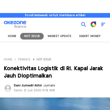
Scroll kebawah untuk membaca artikel
HOME
HOT ISSUE
MARKET UPDATE
SMART MONEY
I
HOME
FINANCE
HOT ISSUE
Konektivitas Logistik di RI, Kapal Jarak
Jauh Dioptimalkan
Dani Jumadil Akhir
,
Jurnalis
Senin, 21 Juli 2025 |11:16 WIB