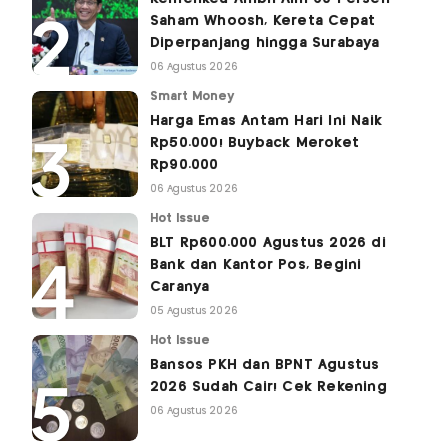
Saham Whoosh, Kereta Cepat
Diperpanjang hingga Surabaya
06 Agustus 2026
Smart Money
Harga Emas Antam Hari Ini Naik
Rp50.000! Buyback Meroket
Rp90.000
06 Agustus 2026
Hot Issue
BLT Rp600.000 Agustus 2026 di
Bank dan Kantor Pos, Begini
Caranya
05 Agustus 2026
Hot Issue
Bansos PKH dan BPNT Agustus
2026 Sudah Cair! Cek Rekening
06 Agustus 2026