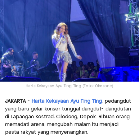
Harta Kekayaan Ayu Ting Ting (Foto: Okezone)
JAKARTA
-
Harta Kekayaan Ayu Ting Ting
, pedangdut
yang baru gelar konser tunggal dangdut- dangdutan
di Lapangan Kostrad, Cilodong, Depok. Ribuan orang
memadati arena, mengubah malam itu menjadi
pesta rakyat yang menyenangkan.