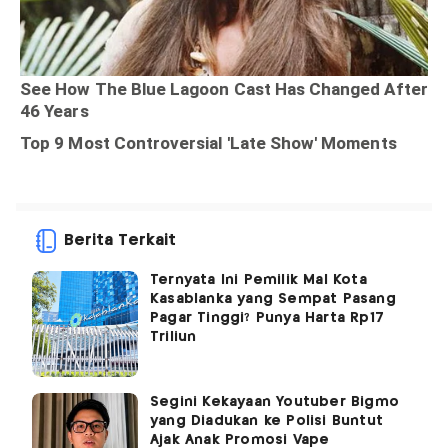
Berita Terkait
Ternyata Ini Pemilik Mal Kota
Kasablanka yang Sempat Pasang
Pagar Tinggi? Punya Harta Rp17
Triliun
Segini Kekayaan Youtuber Bigmo
yang Diadukan ke Polisi Buntut
Ajak Anak Promosi Vape