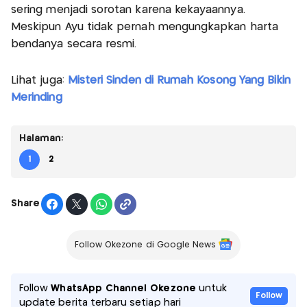
sering menjadi sorotan karena kekayaannya.
Meskipun Ayu tidak pernah mengungkapkan harta
bendanya secara resmi.
Lihat juga:
Misteri Sinden di Rumah Kosong Yang Bikin
Merinding
Halaman:
1
2
Share
Follow Okezone di Google News
Follow
WhatsApp Channel Okezone
untuk
Follow
update berita terbaru setiap hari