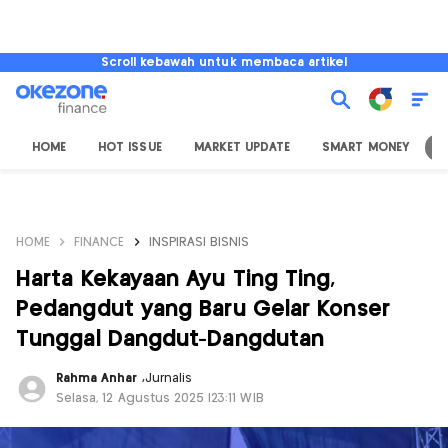
Scroll kebawah untuk membaca artikel
HOME
HOT ISSUE
MARKET UPDATE
SMART MONEY
I
HOME
FINANCE
INSPIRASI BISNIS
Harta Kekayaan Ayu Ting Ting,
Pedangdut yang Baru Gelar Konser
Tunggal Dangdut-Dangdutan
Rahma Anhar
,
Jurnalis
Selasa, 12 Agustus 2025 |23:11 WIB