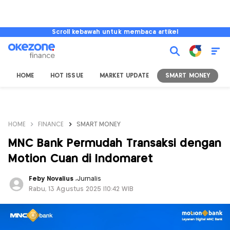
Scroll kebawah untuk membaca artikel
HOME
HOT ISSUE
MARKET UPDATE
SMART MONEY
I
HOME
FINANCE
SMART MONEY
MNC Bank Permudah Transaksi dengan
Motion Cuan di Indomaret
Feby Novalius
,
Jurnalis
Rabu, 13 Agustus 2025 |10:42 WIB