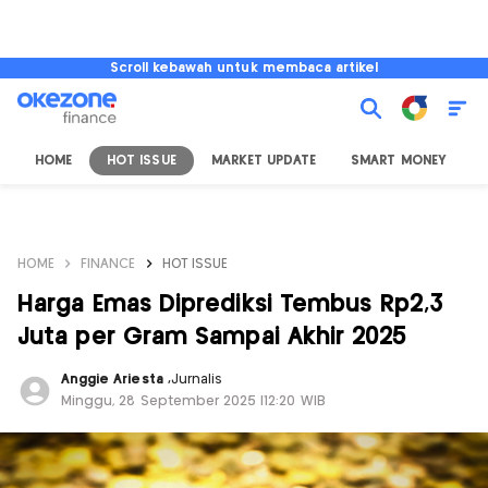
Scroll kebawah untuk membaca artikel
HOME
HOT ISSUE
MARKET UPDATE
SMART MONEY
I
HOME
FINANCE
HOT ISSUE
Harga Emas Diprediksi Tembus Rp2,3
Juta per Gram Sampai Akhir 2025
Anggie Ariesta
,
Jurnalis
Minggu, 28 September 2025 |12:20 WIB