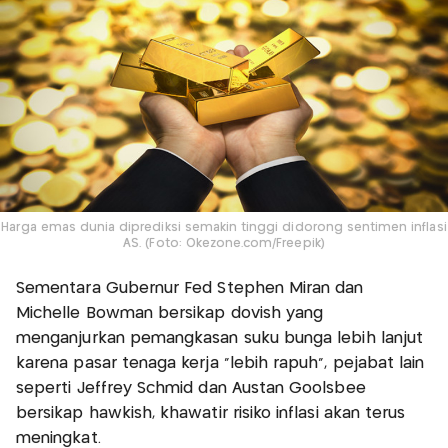
Harga emas dunia diprediksi semakin tinggi didorong sentimen inflasi
AS. (Foto: Okezone.com/Freepik)
Sementara Gubernur Fed Stephen Miran dan
Michelle Bowman bersikap dovish yang
menganjurkan pemangkasan suku bunga lebih lanjut
karena pasar tenaga kerja "lebih rapuh", pejabat lain
seperti Jeffrey Schmid dan Austan Goolsbee
bersikap hawkish, khawatir risiko inflasi akan terus
meningkat.