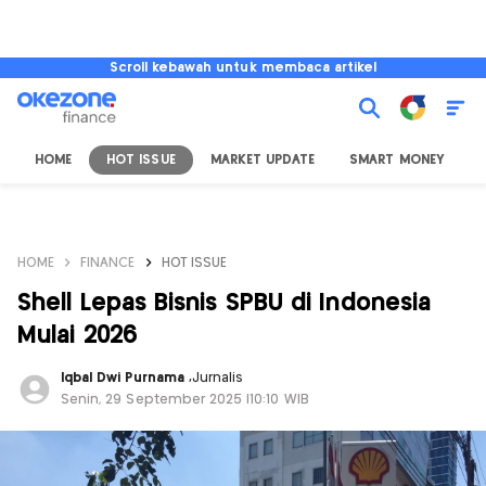
Scroll kebawah untuk membaca artikel
HOME
HOT ISSUE
MARKET UPDATE
SMART MONEY
I
HOME
FINANCE
HOT ISSUE
Shell Lepas Bisnis SPBU di Indonesia
Mulai 2026
Iqbal Dwi Purnama
,
Jurnalis
Senin, 29 September 2025 |10:10 WIB