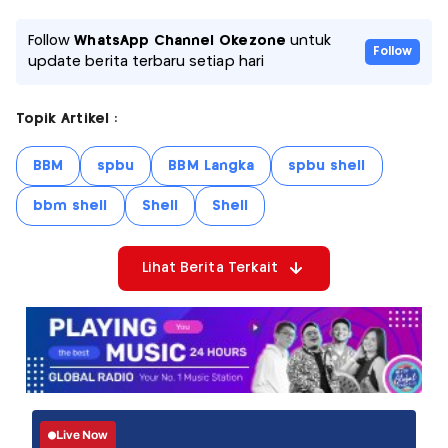
Follow
WhatsApp Channel Okezone
untuk
Follow
update berita terbaru setiap hari
Topik Artikel :
BBM
spbu
BBM Langka
spbu shell
bbm shell
Shell
Shell
Lihat Berita Terkait
Live Now