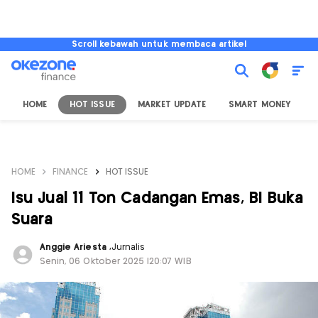
Scroll kebawah untuk membaca artikel
HOME
HOT ISSUE
MARKET UPDATE
SMART MONEY
I
HOME
FINANCE
HOT ISSUE
Isu Jual 11 Ton Cadangan Emas, BI Buka
Suara
Anggie Ariesta
,
Jurnalis
Senin, 06 Oktober 2025 |20:07 WIB