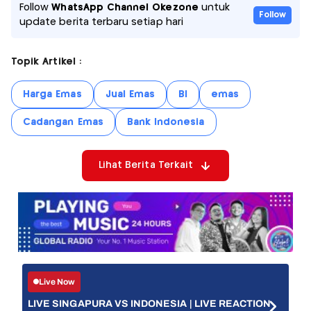
Follow
WhatsApp Channel Okezone
untuk
Follow
update berita terbaru setiap hari
Topik Artikel :
Harga Emas
Jual Emas
BI
emas
Cadangan Emas
Bank Indonesia
Lihat Berita Terkait
Live Now
LIVE SINGAPURA VS INDONESIA | LIVE REACTION