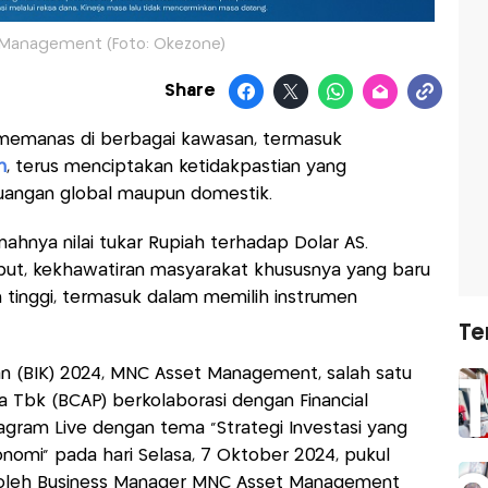
Management (Foto: Okezone)
Share
g memanas di berbagai kawasan, termasuk
h
, terus menciptakan ketidakpastian yang
uangan global maupun domestik.
ahnya nilai tukar Rupiah terhadap Dolar AS.
but, kekhawatiran masyarakat khususnya yang baru
n tinggi, termasuk dalam memilih instrumen
Te
an (BIK) 2024, MNC Asset Management, salah satu
a Tbk (BCAP) berkolaborasi dengan Financial
agram Live dengan tema “Strategi Investasi yang
nomi” pada hari Selasa, 7 Oktober 2024, pukul
du oleh Business Manager MNC Asset Management