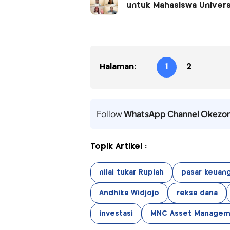
untuk Mahasiswa Univers
Halaman:
1
2
Follow
WhatsApp Channel Okezo
Topik Artikel :
nilai tukar Rupiah
pasar keuang
Andhika Widjojo
reksa dana
investasi
MNC Asset Managem