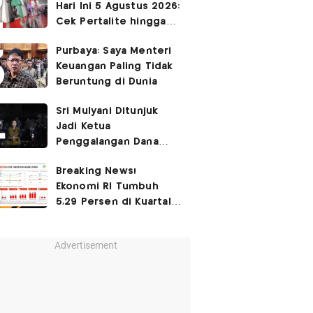
Hari Ini 5 Agustus 2026:
Cek Pertalite hingga
Pertamax, Ada yang
Purbaya: Saya Menteri
Turun
Keuangan Paling Tidak
Beruntung di Dunia
Sri Mulyani Ditunjuk
Jadi Ketua
Penggalangan Dana
untuk Negara Miskisn
Breaking News!
Ekonomi RI Tumbuh
5,29 Persen di Kuartal
II-2026
Advertisement