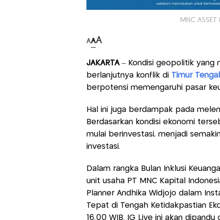
MNC ASSET 
A
A
A
JAKARTA
– Kondisi geopolitik yan
berlanjutnya konflik di
Timur Tenga
berpotensi memengaruhi pasar ke
Hal ini juga berdampak pada melem
Berdasarkan kondisi ekonomi terse
mulai berinvestasi, menjadi semaki
investasi.
Dalam rangka Bulan Inklusi Keuang
unit usaha PT MNC Kapital Indonesi
Planner Andhika Widjojo dalam Inst
Tepat di Tengah Ketidakpastian Eko
16.00 WIB. IG Live ini akan dipan