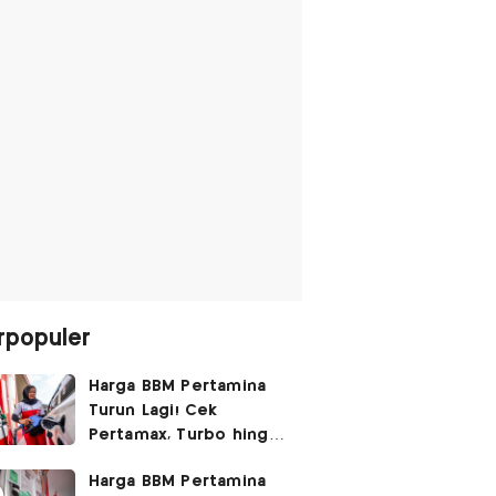
rpopuler
Harga BBM Pertamina
Turun Lagi! Cek
Pertamax, Turbo hingga
Pertalite Hari Ini 6
Harga BBM Pertamina
Agustus 2026