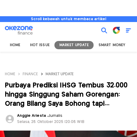
Scroll kebawah untuk membaca artikel
HOME
HOT ISSUE
MARKET UPDATE
SMART MONEY
I
HOME
FINANCE
MARKET UPDATE
Purbaya Prediksi IHSG Tembus 32.000
hingga Singgung Saham Gorengan:
Orang Bilang Saya Bohong tapi...
Anggie Ariesta
,
Jurnalis
Selasa, 28 Oktober 2025 |20:08 WIB