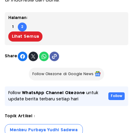
di Indonesia dan dunia.
Halaman:
1
2
Lihat Semua
Share
Follow Okezone di Google News
Follow
WhatsApp Channel Okezone
untuk
Follow
update berita terbaru setiap hari
Topik Artikel :
Menkeu Purbaya Yudhi Sadewa