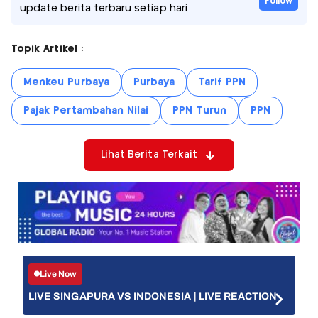
Follow
update berita terbaru setiap hari
Topik Artikel :
Menkeu Purbaya
Purbaya
Tarif PPN
Pajak Pertambahan Nilai
PPN Turun
PPN
Lihat Berita Terkait
Live Now
LIVE SINGAPURA VS INDONESIA | LIVE REACTION