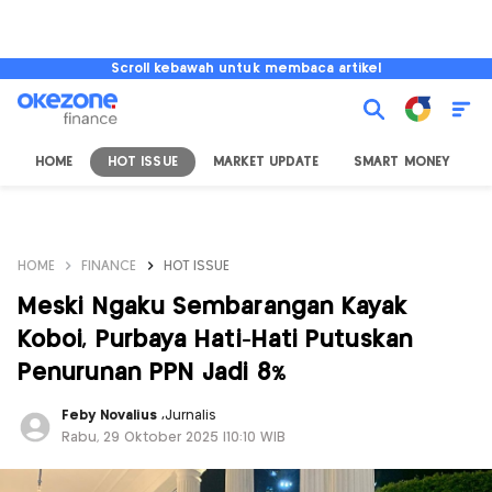
Scroll kebawah untuk membaca artikel
HOME
HOT ISSUE
MARKET UPDATE
SMART MONEY
I
HOME
FINANCE
HOT ISSUE
Meski Ngaku Sembarangan Kayak
Koboi, Purbaya Hati-Hati Putuskan
Penurunan PPN Jadi 8%
Feby Novalius
,
Jurnalis
Rabu, 29 Oktober 2025 |10:10 WIB