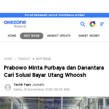
Scroll kebawah untuk membaca artikel
HOME
HOT ISSUE
MARKET UPDATE
SMART MONEY
I
HOME
FINANCE
HOT ISSUE
Prabowo Minta Purbaya dan Danantara
Cari Solusi Bayar Utang Whoosh
Taufik Fajar
,
Jurnalis
Sabtu, 01 November 2025 |06:20 WIB