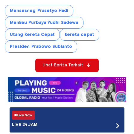
Mensesneg Prasetyo Hadi
Menkeu Purbaya Yudhi Sadewa
Utang Kereta Cepat
kereta cepat
Presiden Prabowo Subianto
Lihat Berita Terkait
Live Now
LIVE 24 JAM