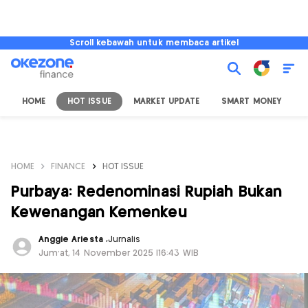
Scroll kebawah untuk membaca artikel
HOME
HOT ISSUE
MARKET UPDATE
SMART MONEY
I
HOME
FINANCE
HOT ISSUE
Purbaya: Redenominasi Rupiah Bukan
Kewenangan Kemenkeu
Anggie Ariesta
,
Jurnalis
Jum'at, 14 November 2025 |16:43 WIB