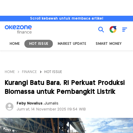
Scroll kebawah untuk membaca artikel
HOME
HOT ISSUE
MARKET UPDATE
SMART MONEY
I
HOME
FINANCE
HOT ISSUE
Kurangi Batu Bara, RI Perkuat Produksi
Biomassa untuk Pembangkit Listrik
Feby Novalius
,
Jurnalis
Jum'at, 14 November 2025 |19:54 WIB