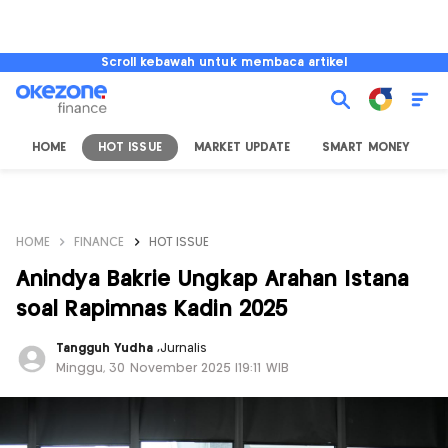
Scroll kebawah untuk membaca artikel
HOME
HOT ISSUE
MARKET UPDATE
SMART MONEY
I
HOME
FINANCE
HOT ISSUE
Anindya Bakrie Ungkap Arahan Istana
soal Rapimnas Kadin 2025
Tangguh Yudha
,
Jurnalis
Minggu, 30 November 2025 |19:11 WIB