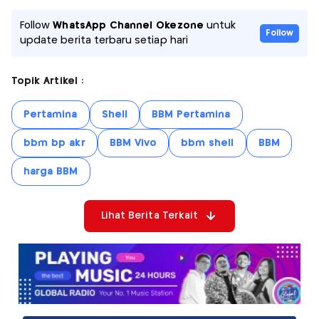
Follow
WhatsApp Channel Okezone
untuk
Follow
update berita terbaru setiap hari
Topik Artikel :
Pertamina
Shell
BBM Pertamina
bbm bp akr
BBM Vivo
bbm shell
BBM
harga BBM
Lihat Berita Terkait