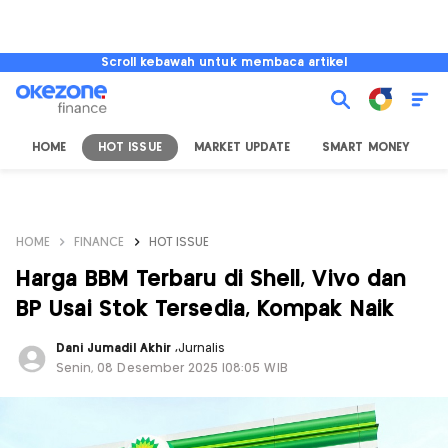
Scroll kebawah untuk membaca artikel
HOME
HOT ISSUE
MARKET UPDATE
SMART MONEY
I
HOME
FINANCE
HOT ISSUE
Harga BBM Terbaru di Shell, Vivo dan
BP Usai Stok Tersedia, Kompak Naik
Dani Jumadil Akhir
,
Jurnalis
Senin, 08 Desember 2025 |08:05 WIB