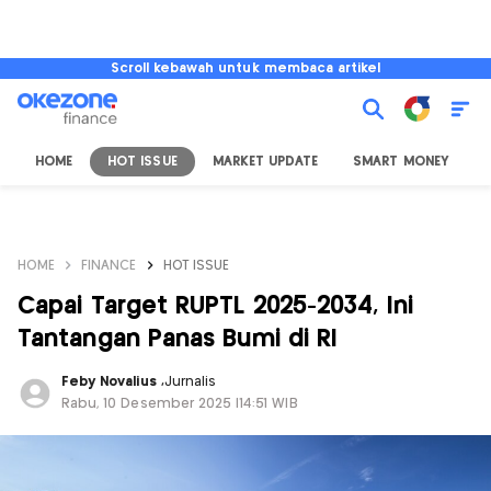
Scroll kebawah untuk membaca artikel
HOME
HOT ISSUE
MARKET UPDATE
SMART MONEY
I
HOME
FINANCE
HOT ISSUE
Capai Target RUPTL 2025-2034, Ini
Tantangan Panas Bumi di RI
Feby Novalius
,
Jurnalis
Rabu, 10 Desember 2025 |14:51 WIB