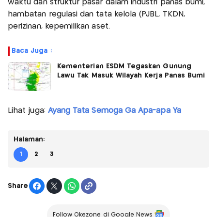
waktu dan struktur pasar dalam industri panas bumi,
hambatan regulasi dan tata kelola (PJBL, TKDN,
perizinan, kepemilikan aset.
Baca Juga :
Kementerian ESDM Tegaskan Gunung
Lawu Tak Masuk Wilayah Kerja Panas Bumi
Lihat juga:
Ayang Tata Semoga Ga Apa-apa Ya
Halaman:
1
2
3
Share
Follow Okezone di Google News