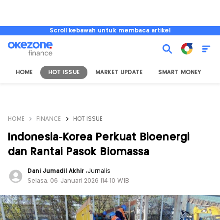
Scroll kebawah untuk membaca artikel
HOME
HOT ISSUE
MARKET UPDATE
SMART MONEY
I
HOME
FINANCE
HOT ISSUE
Indonesia-Korea Perkuat Bioenergi
dan Rantai Pasok Biomassa
Dani Jumadil Akhir
,
Jurnalis
Selasa, 06 Januari 2026 |14:10 WIB