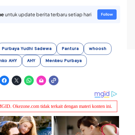
ne
untuk update berita terbaru setiap hari
Follow
Purbaya Yudhi Sadewa
Pantura
whoosh
nko AHY
AHY
Menkeu Purbaya