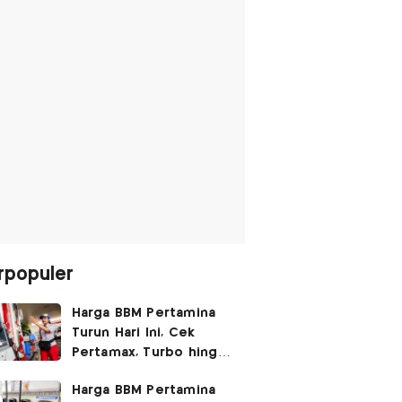
rpopuler
Harga BBM Pertamina
Turun Hari Ini, Cek
Pertamax, Turbo hingga
Pertalite 7 Agustus
Harga BBM Pertamina
2026