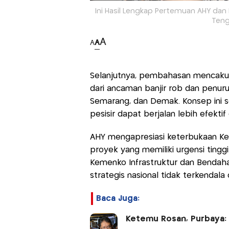
Ini Hasil Lengkap Pertemuan AHY da
Teng
A
A
A
Selanjutnya, pembahasan mencakup
dari ancaman banjir rob dan penuru
Semarang, dan Demak. Konsep ini 
pesisir dapat berjalan lebih efektif
AHY mengapresiasi keterbukaan K
proyek yang memiliki urgensi tinggi
Kemenko Infrastruktur dan Bendah
strategis nasional tidak terkendal
Baca Juga:
Ketemu Rosan, Purbaya: