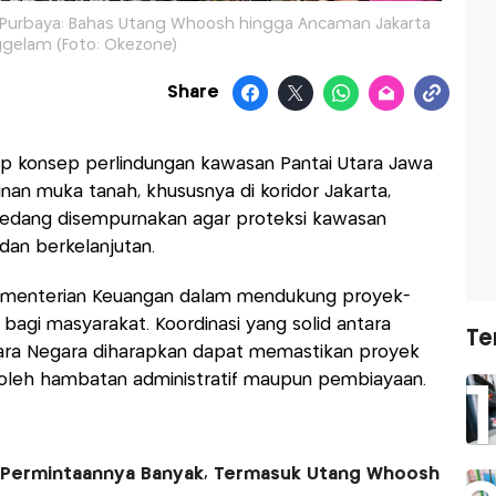
n Purbaya: Bahas Utang Whoosh hingga Ancaman Jakarta
gelam (Foto: Okezone)
Share
 konsep perlindungan kawasan Pantai Utara Jawa
nan muka tanah, khususnya di koridor Jakarta,
sedang disempurnakan agar proteksi kawasan
 dan berkelanjutan.
ementerian Keuangan dalam mendukung proyek-
 bagi masyarakat. Koordinasi yang solid antara
Te
ara Negara diharapkan dapat memastikan proyek
a oleh hambatan administratif maupun pembiayaan.
 Permintaannya Banyak, Termasuk Utang Whoosh