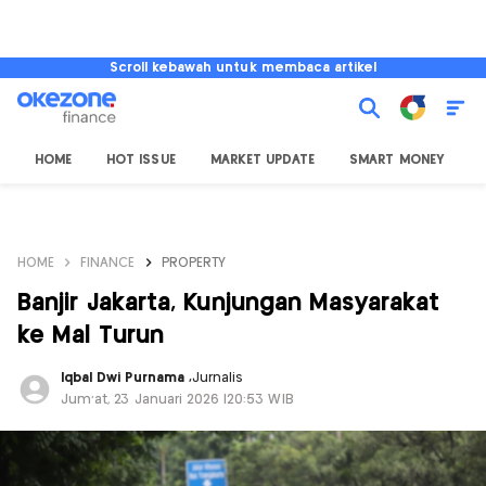
Scroll kebawah untuk membaca artikel
HOME
HOT ISSUE
MARKET UPDATE
SMART MONEY
I
HOME
FINANCE
PROPERTY
Banjir Jakarta, Kunjungan Masyarakat
ke Mal Turun
Iqbal Dwi Purnama
,
Jurnalis
Jum'at, 23 Januari 2026 |20:53 WIB