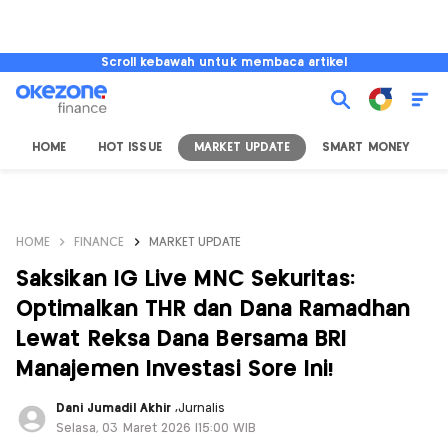
Scroll kebawah untuk membaca artikel
HOME
HOT ISSUE
MARKET UPDATE
SMART MONEY
I
HOME
FINANCE
MARKET UPDATE
Saksikan IG Live MNC Sekuritas:
Optimalkan THR dan Dana Ramadhan
Lewat Reksa Dana Bersama BRI
Manajemen Investasi Sore Ini!
Dani Jumadil Akhir
,
Jurnalis
Selasa, 03 Maret 2026 |15:00 WIB